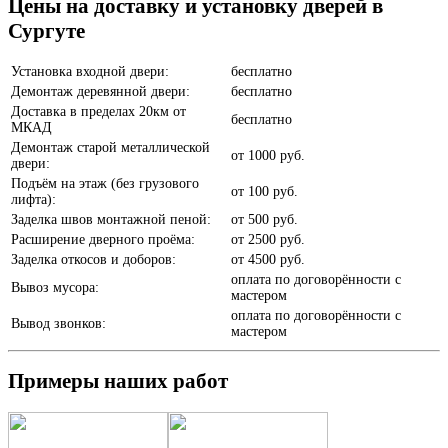
Бетон темный
Цены на доставку и установку дверей в
Сургуте
Установка входной двери:
бесплатно
Демонтаж деревянной двери:
бесплатно
Доставка в пределах 20км от
бесплатно
МКАД
Анегри
Демонтаж старой металлической
от
1000 руб.
двери:
Подъём на этаж (без грузового
от
100 руб.
лифта):
Заделка швов монтажной пеной:
от
500 руб.
Расширение дверного проёма:
от
2500 руб.
Заделка откосов и доборов:
от
4500 руб.
Белое дерево
оплата по договорённости с
Вывоз мусора:
мастером
оплата по договорённости с
Вывод звонков:
мастером
Примеры наших работ
Белый шелк