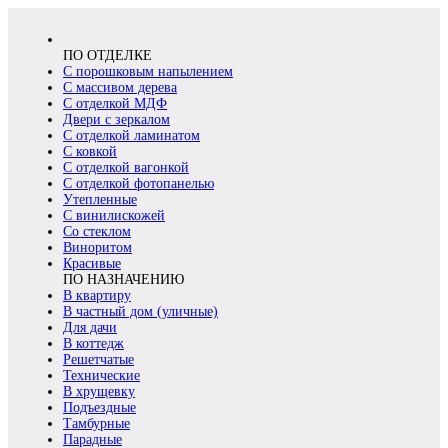
ПО ОТДЕЛКЕ
С порошковым напылением
С массивом дерева
С отделкой МДФ
Двери с зеркалом
С отделкой ламинатом
С ковкой
С отделкой вагонкой
С отделкой фотопанелью
Утепленные
С винилискожей
Со стеклом
Виноритом
Красивые
ПО НАЗНАЧЕНИЮ
В квартиру
В частный дом (уличные)
Для дачи
В коттедж
Решетчатые
Технические
В хрущевку
Подъездные
Тамбурные
Парадные