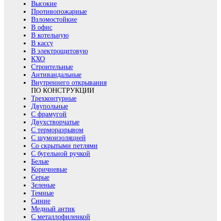
Высокие
Противопожарные
Взломостойкие
В офис
В котельную
В кассу
В электрощитовую
КХО
Строительные
Антивандальные
Внутреннего открывания
ПО КОНСТРУКЦИИ
Трехконтурные
Двупольные
С фрамугой
Двухстворчатые
С терморазрывом
С шумоизоляцией
Со скрытыми петлями
С бугельной ручкой
Белые
Коричневые
Серые
Зеленые
Темные
Синие
Медный антик
С металлофиленкой