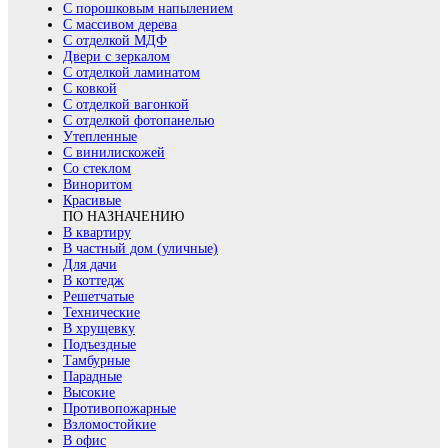
С порошковым напылением
С массивом дерева
С отделкой МДФ
Двери с зеркалом
С отделкой ламинатом
С ковкой
С отделкой вагонкой
С отделкой фотопанелью
Утепленные
С винилискожей
Со стеклом
Виноритом
Красивые
ПО НАЗНАЧЕНИЮ
В квартиру
В частный дом (уличные)
Для дачи
В коттедж
Решетчатые
Технические
В хрущевку
Подъездные
Тамбурные
Парадные
Высокие
Противопожарные
Взломостойкие
В офис