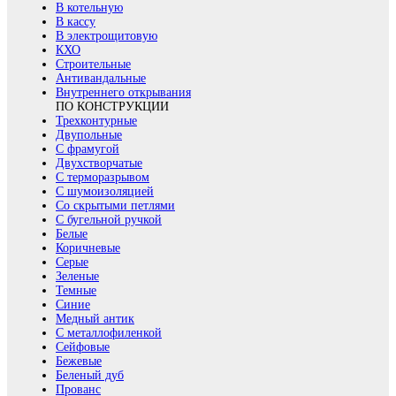
В котельную
В кассу
В электрощитовую
КХО
Строительные
Антивандальные
Внутреннего открывания
ПО КОНСТРУКЦИИ
Трехконтурные
Двупольные
С фрамугой
Двухстворчатые
С терморазрывом
С шумоизоляцией
Со скрытыми петлями
С бугельной ручкой
Белые
Коричневые
Серые
Зеленые
Темные
Синие
Медный антик
С металлофиленкой
Сейфовые
Бежевые
Беленый дуб
Прованс