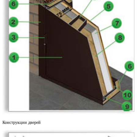
Дуб структурированный
Дуб ясный
Джатобо
Конструкции дверей
Ель карпатская