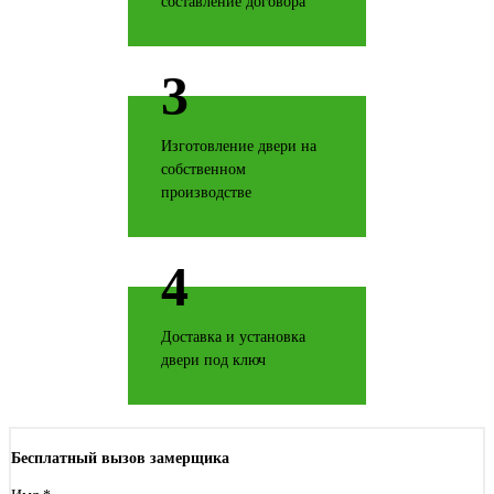
составление договора
Коричневая кожа
3
Изготовление двери на
собственном
производстве
Латте софт
4
Доставка и установка
Махагон
двери под ключ
Бесплатный вызов замерщика