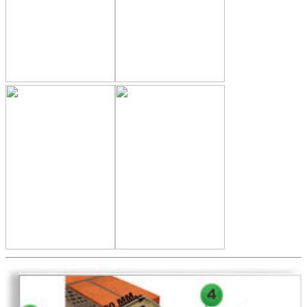
Дуб беленый
Дуб филадельфия
Дуб натуральный