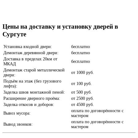
Бетон темный
Цены на доставку и установку дверей в
Сургуте
Установка входной двери:
бесплатно
Демонтаж деревянной двери:
бесплатно
Доставка в пределах 20км от
бесплатно
МКАД
Анегри
Демонтаж старой металлической
от
1000 руб.
двери:
Подъём на этаж (без грузового
от
100 руб.
лифта):
Заделка швов монтажной пеной:
от
500 руб.
Расширение дверного проёма:
от
2500 руб.
Заделка откосов и доборов:
от
4500 руб.
Белое дерево
оплата по договорённости с
Вывоз мусора:
мастером
оплата по договорённости с
Вывод звонков:
мастером