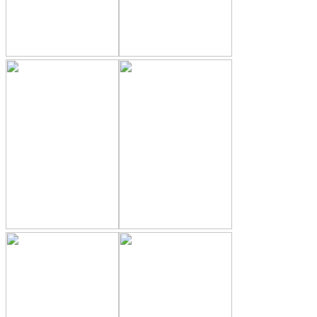
Черное золото
Дерево софт
Дуб антик