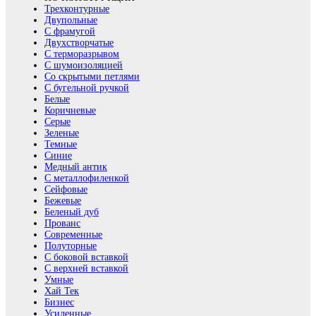
Трехконтурные
Двупольные
С фрамугой
Двухстворчатые
С терморазрывом
С шумоизоляцией
Со скрытыми петлями
С бугельной ручкой
Белые
Коричневые
Серые
Зеленые
Темные
Синие
Медный антик
С металлофиленкой
Сейфовые
Бежевые
Беленый дуб
Прованс
Современные
Полуторные
С боковой вставкой
С верхней вставкой
Умные
Хай Тек
Бизнес
Усиленные