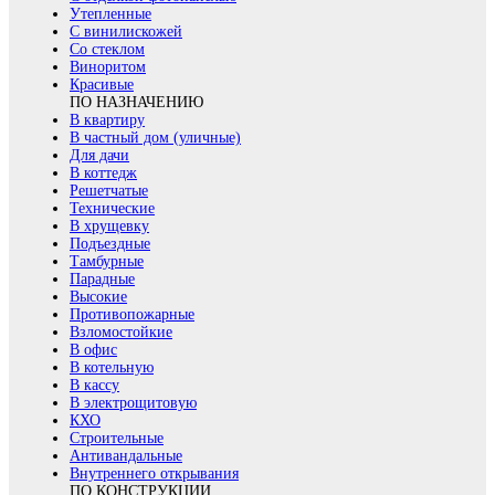
Утепленные
С винилискожей
Со стеклом
Виноритом
Красивые
ПО НАЗНАЧЕНИЮ
В квартиру
В частный дом (уличные)
Для дачи
В коттедж
Решетчатые
Технические
В хрущевку
Подъездные
Тамбурные
Парадные
Высокие
Противопожарные
Взломостойкие
В офис
В котельную
В кассу
В электрощитовую
КХО
Строительные
Антивандальные
Внутреннего открывания
ПО КОНСТРУКЦИИ