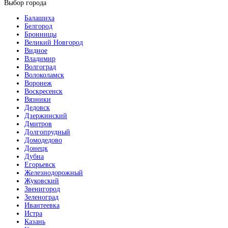
Выбор города
Балашиха
Белгород
Бронницы
Великий Новгород
Видное
Владимир
Волгоград
Волоколамск
Воронеж
Воскресенск
Вязники
Дедовск
Дзержинский
Дмитров
Долгопрудный
Домодедово
Донецк
Дубна
Егорьевск
Железнодорожный
Жуковский
Звенигород
Зеленоград
Ивантеевка
Истра
Казань