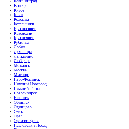
Калининград
Кашира
Киров
Клин
Коломна
Котельники
Красногорск
Краснодар
Красноярск
Кубинка
Лобня
Луховицы
Лыткарино
Люберцы
Можайск
Москва
Мытищи
Наро-Фоминск
Нижний Новгород
Нижний Тагил
Новосибирск
Ногинск
Обнинск
Одинцово
Омск
Орел
Орехово-Зуево
Павловский-Посад