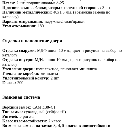
Петли:
2 шт. подшипниковые d-25
Противосъемные блокираторы с петельной стороны:
2 шт.
Наличник металлический:
40х1,5 мм. (возможна замена по
каталогу)
Вариант открывания:
наружная/левая/правая
Угол открывания:
180
Отделка и наполнение двери
Отделка снаружи:
МДФ шпон 10 мм., цвет и рисунок на выбор по
каталогу
Отделка внутри:
МДФ шпон 10 мм., цвет и рисунок на выбор по
каталогу
Утепление двери:
комплексное, пенопласт минплита
Утепление коробки:
минплита
Уплотнительный контур:
2 шт.
Глазок:
200
Замковая система
Верхний замок:
САМ ЗВ8-4/1
Тип замка:
сувальдный (сейфовый)
Ригелей:
3 ригеля
Класс взломостойкости:
2 класс
Возможна замена на замки 3, 4, 5 класса взломостойкости