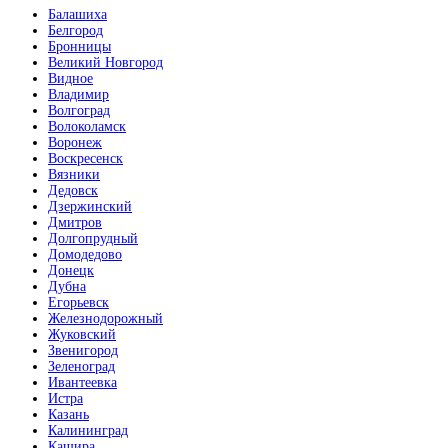
Балашиха
Белгород
Бронницы
Великий Новгород
Видное
Владимир
Волгоград
Волоколамск
Воронеж
Воскресенск
Вязники
Дедовск
Дзержинский
Дмитров
Долгопрудный
Домодедово
Донецк
Дубна
Егорьевск
Железнодорожный
Жуковский
Звенигород
Зеленоград
Ивантеевка
Истра
Казань
Калининград
Кашира