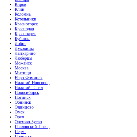
Киров
Клин
Коломна
Котельники
Красногорск
Краснодар
Красноярск
Кубинка
Лобня
Луховицы
Лыткарино
Люберцы
Можайск
Москва
Мытищи
Наро-Фоминск
Нижний Новгород
Нижний Тагил
Новосибирск
Ногинск
Обнинск
Одинцово
Омск
Орел
Орехово-Зуево
Павловский-Посад
Пермь
Подольск