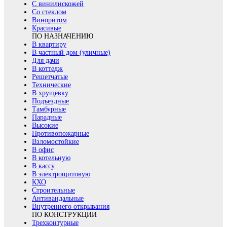
С винилискожей
Со стеклом
Виноритом
Красивые
ПО НАЗНАЧЕНИЮ
В квартиру
В частный дом (уличные)
Для дачи
В коттедж
Решетчатые
Технические
В хрущевку
Подъездные
Тамбурные
Парадные
Высокие
Противопожарные
Взломостойкие
В офис
В котельную
В кассу
В электрощитовую
КХО
Строительные
Антивандальные
Внутреннего открывания
ПО КОНСТРУКЦИИ
Трехконтурные