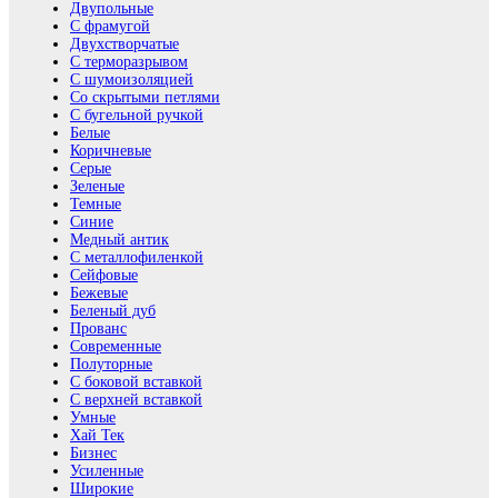
Двупольные
С фрамугой
Двухстворчатые
С терморазрывом
С шумоизоляцией
Со скрытыми петлями
С бугельной ручкой
Белые
Коричневые
Серые
Зеленые
Темные
Синие
Медный антик
С металлофиленкой
Сейфовые
Бежевые
Беленый дуб
Прованс
Современные
Полуторные
С боковой вставкой
С верхней вставкой
Умные
Хай Тек
Бизнес
Усиленные
Широкие