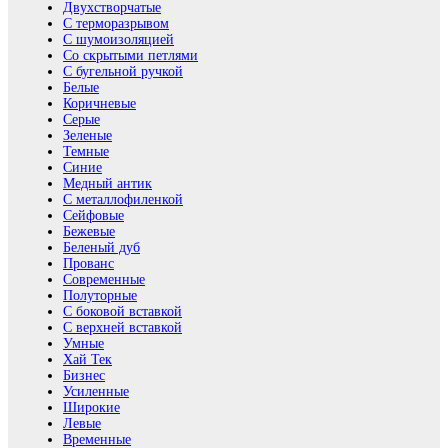
Двухстворчатые
С терморазрывом
С шумоизоляцией
Со скрытыми петлями
С бугельной ручкой
Белые
Коричневые
Серые
Зеленые
Темные
Синие
Медный антик
С металлофиленкой
Сейфовые
Бежевые
Беленый дуб
Прованс
Современные
Полуторные
С боковой вставкой
С верхней вставкой
Умные
Хай Тек
Бизнес
Усиленные
Широкие
Левые
Временные