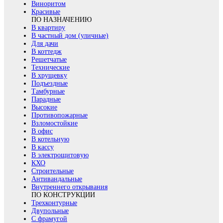
Виноритом
Красивые
ПО НАЗНАЧЕНИЮ
В квартиру
В частный дом (уличные)
Для дачи
В коттедж
Решетчатые
Технические
В хрущевку
Подъездные
Тамбурные
Парадные
Высокие
Противопожарные
Взломостойкие
В офис
В котельную
В кассу
В электрощитовую
КХО
Строительные
Антивандальные
Внутреннего открывания
ПО КОНСТРУКЦИИ
Трехконтурные
Двупольные
С фрамугой