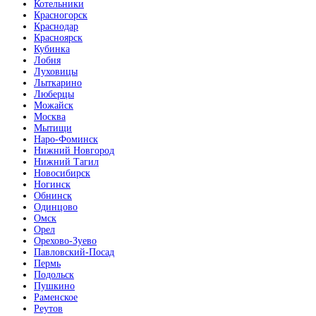
Котельники
Красногорск
Краснодар
Красноярск
Кубинка
Лобня
Луховицы
Лыткарино
Люберцы
Можайск
Москва
Мытищи
Наро-Фоминск
Нижний Новгород
Нижний Тагил
Новосибирск
Ногинск
Обнинск
Одинцово
Омск
Орел
Орехово-Зуево
Павловский-Посад
Пермь
Подольск
Пушкино
Раменское
Реутов