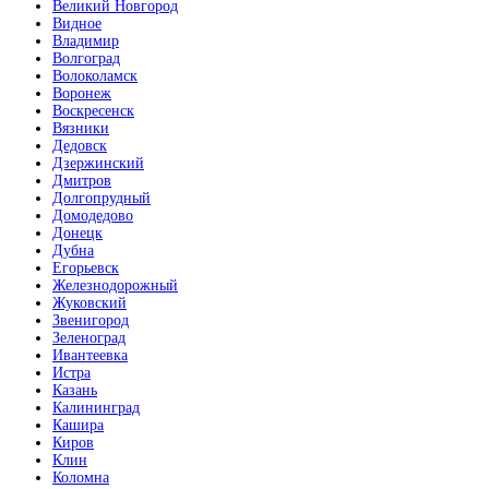
Великий Новгород
Видное
Владимир
Волгоград
Волоколамск
Воронеж
Воскресенск
Вязники
Дедовск
Дзержинский
Дмитров
Долгопрудный
Домодедово
Донецк
Дубна
Егорьевск
Железнодорожный
Жуковский
Звенигород
Зеленоград
Ивантеевка
Истра
Казань
Калининград
Кашира
Киров
Клин
Коломна